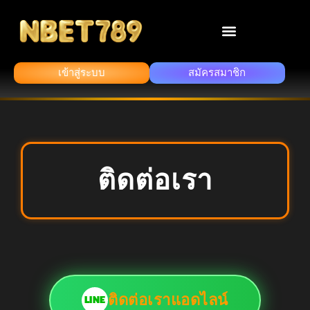
เข้าสู่ระบบ
สมัครสมาชิก
ติดต่อเรา
ติดต่อเราแอดไลน์
LINE