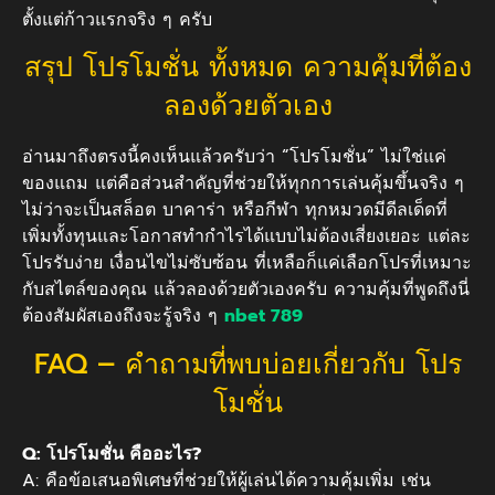
ตั้งแต่ก้าวแรกจริง ๆ ครับ
สรุป โปรโมชั่น ทั้งหมด ความคุ้มที่ต้อง
ลองด้วยตัวเอง
อ่านมาถึงตรงนี้คงเห็นแล้วครับว่า “โปรโมชั่น” ไม่ใช่แค่
ของแถม แต่คือส่วนสำคัญที่ช่วยให้ทุกการเล่นคุ้มขึ้นจริง ๆ
ไม่ว่าจะเป็นสล็อต บาคาร่า หรือกีฬา ทุกหมวดมีดีลเด็ดที่
เพิ่มทั้งทุนและโอกาสทำกำไรได้แบบไม่ต้องเสี่ยงเยอะ แต่ละ
โปรรับง่าย เงื่อนไขไม่ซับซ้อน ที่เหลือก็แค่เลือกโปรที่เหมาะ
กับสไตล์ของคุณ แล้วลองด้วยตัวเองครับ ความคุ้มที่พูดถึงนี่
ต้องสัมผัสเองถึงจะรู้จริง ๆ
nbet 789
FAQ – คำถามที่พบบ่อยเกี่ยวกับ โปร
โมชั่น
Q: โปรโมชั่น คืออะไร?
A: คือข้อเสนอพิเศษที่ช่วยให้ผู้เล่นได้ความคุ้มเพิ่ม เช่น