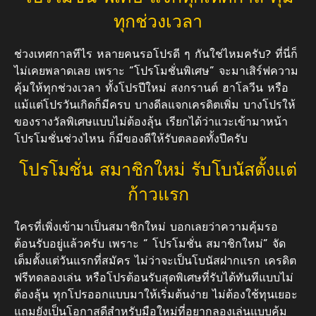
ทุกช่วงเวลา
ช่วงเทศกาลทีไร หลายคนรอโปรดี ๆ กันใช่ไหมครับ? ที่นี่ก็
ไม่เคยพลาดเลย เพราะ “โปรโมชั่นพิเศษ” จะมาเสิร์ฟความ
คุ้มให้ทุกช่วงเวลา ทั้งโปรปีใหม่ สงกรานต์ ฮาโลวีน หรือ
แม้แต่โปรวันเกิดก็มีครบ บางดีลแจกเครดิตเพิ่ม บางโปรให้
ของรางวัลพิเศษแบบไม่ต้องลุ้น เรียกได้ว่าแวะเข้ามาหน้า
โปรโมชั่นช่วงไหน ก็มีของดีให้รับตลอดทั้งปีครับ
โปรโมชั่น สมาชิกใหม่ รับโบนัสตั้งแต่
ก้าวแรก
ใครที่เพิ่งเข้ามาเป็นสมาชิกใหม่ บอกเลยว่าความคุ้มรอ
ต้อนรับอยู่แล้วครับ เพราะ “ โปรโมชั่น สมาชิกใหม่” จัด
เต็มตั้งแต่วันแรกที่สมัคร ไม่ว่าจะเป็นโบนัสฝากแรก เครดิต
ฟรีทดลองเล่น หรือโปรต้อนรับสุดพิเศษที่รับได้ทันทีแบบไม่
ต้องลุ้น ทุกโปรออกแบบมาให้เริ่มต้นง่าย ไม่ต้องใช้ทุนเยอะ
แถมยังเป็นโอกาสดีสำหรับมือใหม่ที่อยากลองเล่นแบบคุ้ม