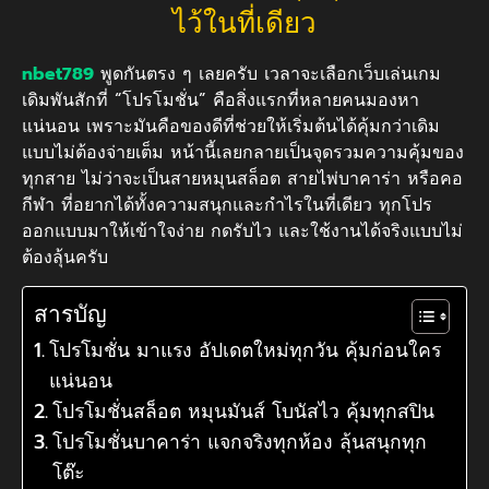
ไว้ในที่เดียว
nbet789
พูดกันตรง ๆ เลยครับ เวลาจะเลือกเว็บเล่นเกม
เดิมพันสักที่ “โปรโมชั่น” คือสิ่งแรกที่หลายคนมองหา
แน่นอน เพราะมันคือของดีที่ช่วยให้เริ่มต้นได้คุ้มกว่าเดิม
แบบไม่ต้องจ่ายเต็ม หน้านี้เลยกลายเป็นจุดรวมความคุ้มของ
ทุกสาย ไม่ว่าจะเป็นสายหมุนสล็อต สายไพ่บาคาร่า หรือคอ
กีฬา ที่อยากได้ทั้งความสนุกและกำไรในที่เดียว ทุกโปร
ออกแบบมาให้เข้าใจง่าย กดรับไว และใช้งานได้จริงแบบไม่
ต้องลุ้นครับ
สารบัญ
โปรโมชั่น มาแรง อัปเดตใหม่ทุกวัน คุ้มก่อนใคร
แน่นอน
โปรโมชั่นสล็อต หมุนมันส์ โบนัสไว คุ้มทุกสปิน
โปรโมชั่นบาคาร่า แจกจริงทุกห้อง ลุ้นสนุกทุก
โต๊ะ