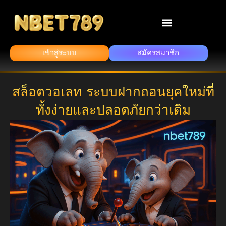
เข้าสู่ระบบ
สมัครสมาชิก
สล็อตวอเลท ระบบฝากถอนยุคใหม่ที่
ทั้งง่ายและปลอดภัยกว่าเดิม