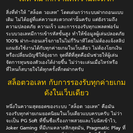
สิ่งที่ทำให้ “สล็อต วอเลท” โดดเด่นกว่าระบบฝากถอนแบบ
เดิม ไม่ได้อยู่ที่แค่ความสะดวกเท่านั้นครับ แต่ยังรวมถึง
ความปลอดภัย ความเร็ว และการรองรับทุกแพลตฟอร์ม
ระบบวอเลทมีการเข้ารหัสขั้นสูง ทำให้ข้อมูลผู้เล่นปลอดภัย
100% ฝาก–ถอนเสร็จภายในไม่กี่วินาทีโดยไม่ต้องแจ้งสลิป
แถมยังใช้งานได้กับทุกค่ายเกมในเว็บเดียว ไม่ต้องโยกเงิน
หรือเปลี่ยนบัญชีให้ยุ่งยาก จุดที่ดีที่สุดคือมันช่วยให้ผู้เล่น
จัดการทุนของตัวเองได้ง่ายขึ้น ไม่ว่าจะเล่นเมื่อไหร่หรือ
ที่ไหนก็สบายใจได้ทุกครั้งที่กดฝากครับ
สล็อตวอเลท กับการรองรับทุกค่ายเกม
ดังในเว็บเดียว
หนึ่งในความสุดยอดของระบบ “สล็อต วอเลท” คือมัน
รองรับทุกค่ายเกมยอดนิยมในเว็บเดียวแบบครบครับ ไม่ว่า
จะเป็น PG Soft ที่ขึ้นชื่อเรื่องภาพสวยและโบนัสเข้าไว,
Joker Gaming ที่มีเกมคลาสสิกสุดมัน, Pragmatic Play ที่