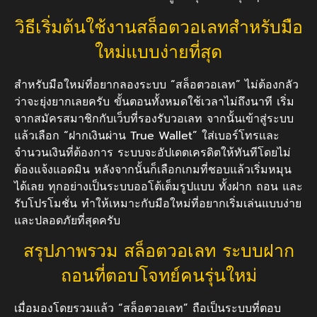
วิธีเริ่มต้นใช้งานสล็อตวอเลทสำหรับมือ
ใหม่แบบง่ายที่สุด
สำหรับมือใหม่ที่อยากลองระบบ “สล็อตวอเลท” ไม่ต้องกลัว
ว่าจะยุ่งยากเลยครับ ขั้นตอนทั้งหมดใช้เวลาไม่ถึงนาที เริ่ม
จากสมัครสมาชิกกับเว็บที่รองรับวอเลท จากนั้นเข้าสู่ระบบ
แล้วเลือก “ฝากเงินผ่าน True Wallet” ใส่เบอร์โทรและ
จำนวนเงินที่ต้องการ ระบบจะอัปเดตเครดิตให้ทันทีโดยไม่
ต้องแจ้งแอดมิน หลังจากนั้นก็เลือกเกมที่ชอบแล้วเริ่มหมุน
ได้เลย ทุกอย่างเป็นระบบออโต้เต็มรูปแบบ ทั้งฝาก ถอน และ
รับโปรโมชั่น ทำให้เหมาะกับมือใหม่ที่อยากเริ่มเล่นแบบง่าย
และปลอดภัยที่สุดครับ
สรุปภาพรวม สล็อตวอเลท ระบบฝาก
ถอนที่ตอบโจทย์คนรุ่นใหม่
เมื่อมองโดยรวมแล้ว “สล็อตวอเลท” ถือเป็นระบบที่ตอบ