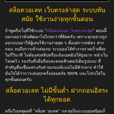
สล็อตวอเลท เว็บตรงล่าสุด ระบบทัน
สมัย ใช้งานง่ายทุกขั้นตอน
ถ้าพูดถึงเว็บที่ใช้ระบบ “
สล็อตวอเลท เว็บตรงล่าสุด
” ตอนนี้
บอกเลยว่ามันพัฒนาไปไกลกว่าที่คิดครับ เพราะทุกอย่างถูก
ออกแบบมาให้ผู้เล่นใช้งานง่ายสุด ๆ ตั้งแต่การสมัคร ฝาก
ถอน จนถึงการเข้าเล่นเกม ระบบออโต้ทำงานรวดเร็วเพียง
ไม่กี่วินาที ไม่ต้องส่งสลิปหรือแจ้งแอดมินให้ยุ่งยาก หน้าเว็บ
โหลดไว รองรับทั้งมือถือและคอมพิวเตอร์เต็มรูปแบบ ที่
สำคัญคือเชื่อมตรงกับค่ายเกมแท้แบบไม่มีตัวกลาง ทำให้
มั่นใจได้ว่าการเล่นทุกครั้งปลอดภัย 100% และโปร่งใสใน
ทุกขั้นตอนครับ
สล็อตวอเลท ไม่มีขั้นต่ำ ฝากถอนอิสระ
ได้ทุกยอด
หนึ่งในเหตุผลที่ “สล็อต วอเลท” กลายเป็นระบบยอดนิยมก็