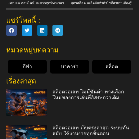
แทงบอล ออนไลน์ สะดวกทุกที่ทุกเวลา แค่มีมือถือก็เริ่มได้ทันที
สูตรสล็อต เคล็ดลับทำกำไรที่สายปั่นต้องรู้
แชร์โพสนี้ :
หมวดหมู่บทความ
กีฬา
บาคาร่า
สล็อต
เรื่องล่าสุด
สล็อตวอเลท ไม่มีขั้นต่ำ ทางเลือก
ใหม่ของการเล่นที่อิสระกว่าเดิม
สล็อตวอเลท เว็บตรงล่าสุด ระบบทัน
สมัย ใช้งานง่ายทุกขั้นตอน