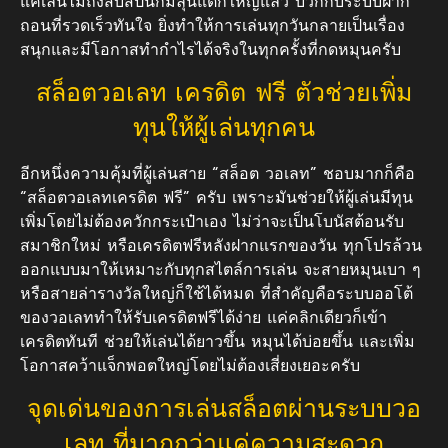
แค่เล่นไม่ถึงสิบสปินก็มีลุ้นแตกใหญ่แล้ว บวกกับระบบฝาก
ถอนที่รวดเร็วทันใจ ยิ่งทำให้การเล่นทุกวันกลายเป็นเรื่อง
สนุกและมีโอกาสทำกำไรได้จริงในทุกครั้งที่กดหมุนครับ
สล็อตวอเลท เครดิต ฟรี ตัวช่วยเพิ่ม
ทุนให้ผู้เล่นทุกคน
อีกหนึ่งความคุ้มที่ผู้เล่นสาย “สล็อต วอเลท” ชอบมากก็คือ
“สล็อตวอเลทเครดิต ฟรี” ครับ เพราะมันช่วยให้ผู้เล่นมีทุน
เพิ่มโดยไม่ต้องควักกระเป๋าเอง ไม่ว่าจะเป็นโบนัสต้อนรับ
สมาชิกใหม่ หรือเครดิตฟรีหลังฝากแรกของวัน ทุกโปรล้วน
ออกแบบมาให้เหมาะกับทุกสไตล์การเล่น จะสายหมุนเบา ๆ
หรือสายล่ารางวัลใหญ่ก็ใช้ได้หมด ที่สำคัญคือระบบออโต้
ของวอเลททำให้รับเครดิตฟรีได้ง่าย แค่คลิกเดียวก็เข้า
เครดิตทันที ช่วยให้เล่นได้ยาวขึ้น หมุนได้บ่อยขึ้น และเพิ่ม
โอกาสคว้าแจ็กพอตใหญ่โดยไม่ต้องเสี่ยงเยอะครับ
จุดเด่นของการเล่นสล็อตผ่านระบบวอ
เลท ที่มากกว่าแค่ความสะดวก